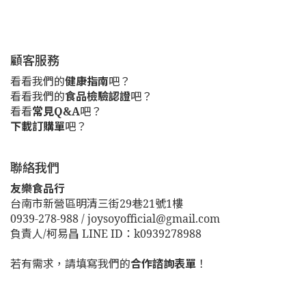
顧客服務
看看我們的
健康指南
吧？
看看我們的
食品檢驗認證
吧？
看看
常見Q&A
吧？
下載訂購單
吧？
聯絡我們
友樂食品行
台南市新營區明清三街29巷21號1樓
0939-278-988 / joysoyofficial@gmail.com
負責人/柯易昌 LINE ID：k0939278988
若有需求，請填寫我們的
合作諮詢表單
！