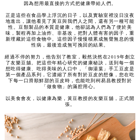
因為想用最直接的方式把健康帶給人們。
正是這些在食品學上浮沉的日子，以及實驗室裡沒日沒夜
地進出，讓他看見了黃豆與我們人之間，還有另一種可能
性。豆類製品的本質是健康，他卻認為人們為了便於美
味，製程再加上油炸、非基改，把對人體有害的因子，重
新埋藏於這些食物中。這些因子慢慢積累成無聲無息的慢
性病，最後造成無可挽回的結果。
經過不停的努力，他告別了教室，毅然決然在2019年創立
了友樂豆舖。把這些年精心研究的健康秘訣，送到每一個
想吃得健康、吃得美味的人口中，「御湯葉」手工豆皮是
第一個產品系列，它濃縮了所有對於豆皮的想像，您在吃
下每一口滑順鮮甜的豆皮時，也能吃到柯易昌教授對於
「做食物」的滿腔用心。
以美食會友，以健康為樂，黃豆教授的友樂豆舖，正式開
張。