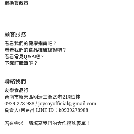
退換貨政策
顧客服務
看看我們的
健康指南
吧？
看看我們的
食品檢驗認證
吧？
看看
常見Q&A
吧？
下載訂購單
吧？
聯絡我們
友樂食品行
台南市新營區明清三街29巷21號1樓
0939-278-988 / joysoyofficial@gmail.com
負責人/柯易昌 LINE ID：k0939278988
若有需求，請填寫我們的
合作諮詢表單
！